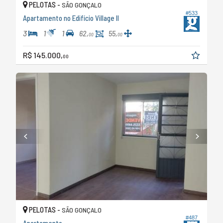
PELOTAS -
SÃO GONÇALO
#533
Apartamento no Edifício Village II
3
1
1
62,
55,
00
00
R$ 145.000,
00
PELOTAS -
SÃO GONÇALO
#487