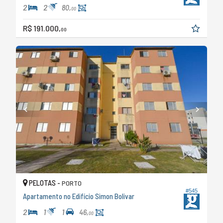
2
2
80,
00
R$ 191.000,
00
PELOTAS -
PORTO
#545
Apartamento no Edifício Simon Bolivar
2
1
1
46,
00