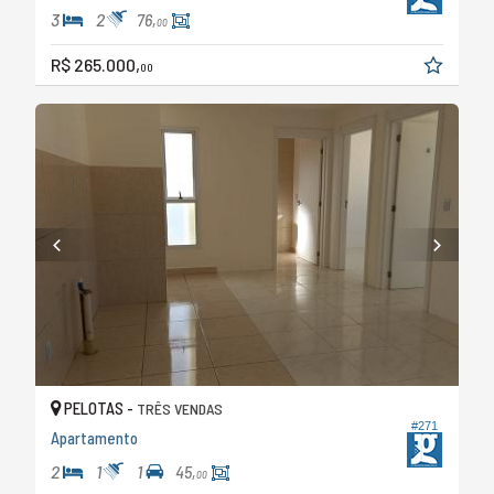
3
2
76,
00
R$ 265.000,
00
PELOTAS -
TRÊS VENDAS
#271
Apartamento
2
1
1
45,
00