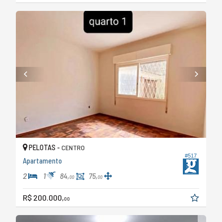
PELOTAS -
CENTRO
#517
Apartamento
2
1
84,
75,
00
00
R$ 200.000,
00