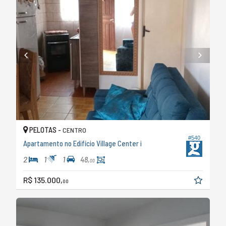
PELOTAS -
CENTRO
#540
Apartamento no Edifício Village Center i
2
1
1
48,
00
R$ 135.000,
00