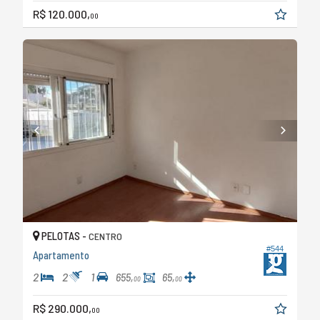
R$ 120.000,
00
PELOTAS -
CENTRO
#544
Apartamento
2
2
1
655,
65,
00
00
R$ 290.000,
00