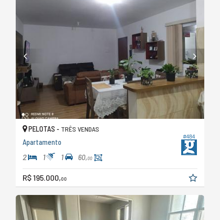
PELOTAS -
TRÊS VENDAS
#484
Apartamento
2
1
1
60,
00
R$ 195.000,
00