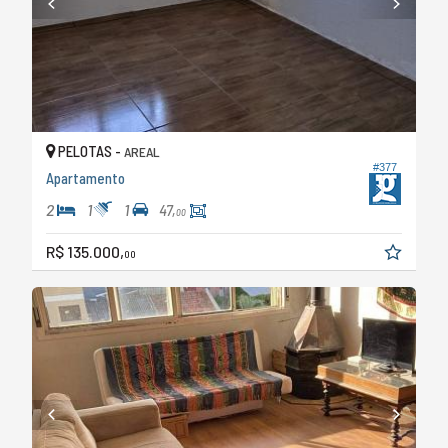
PELOTAS -
AREAL
#377
Apartamento
2
1
1
47,
00
R$ 135.000,
00