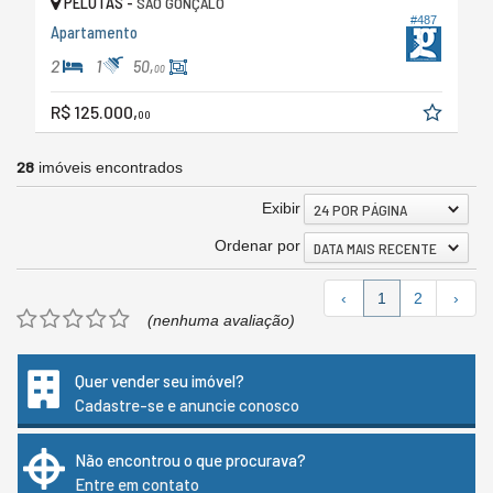
PELOTAS -
SÃO GONÇALO
#487
Apartamento
2
1
50,
00
R$ 125.000,
00
28
imóveis encontrados
Exibir
24 POR PÁGINA
Ordenar por
DATA MAIS RECENTE
‹
1
2
›
(nenhuma avaliação)
Quer vender seu imóvel?
Cadastre-se e anuncie conosco
Não encontrou o que procurava?
Entre em contato