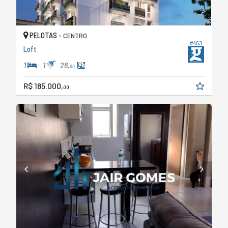
PELOTAS -
CENTRO
#463
Loft
1
1
28,
00
R$ 185.000,
00