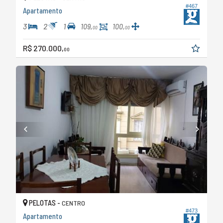
#467
Apartamento
3
2
1
109,
100,
00
00
R$ 270.000,
00
PELOTAS -
CENTRO
#473
Apartamento