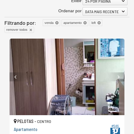
Exibir
24 POR PÁGINA
Ordenar por
DATA MAIS RECENTE
Filtrando por:
venda
apartamento
loft
remover todos
PELOTAS -
CENTRO
#546
Apartamento