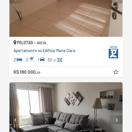
PELOTAS -
AREAL
#538
Apartamento no Edifício Maria Clara
2
2
1
52,
00
R$ 180.000,
00