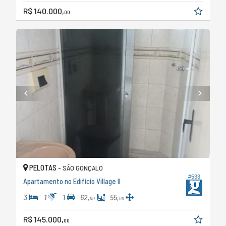
R$ 140.000,
00
PELOTAS -
SÃO GONÇALO
#533
Apartamento no Edifício Village II
3
1
1
62,
55,
00
00
R$ 145.000,
00