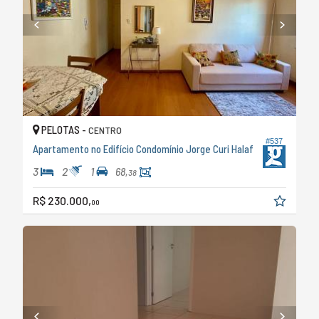
PELOTAS -
CENTRO
#537
Apartamento no Edifício Condomínio Jorge Curi Halaf
3
2
1
68,
38
R$ 230.000,
00