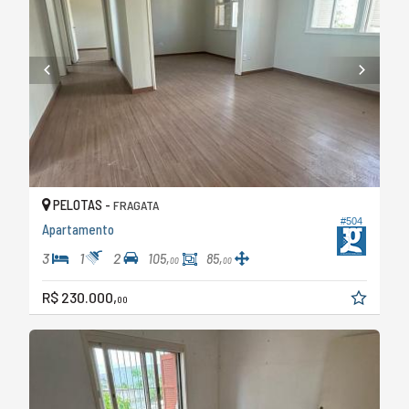
PELOTAS -
FRAGATA
#504
Apartamento
3
1
2
105,
85,
00
00
R$ 230.000,
00