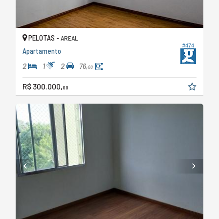
PELOTAS -
AREAL
#474
Apartamento
2
1
2
76,
00
R$ 300.000,
00