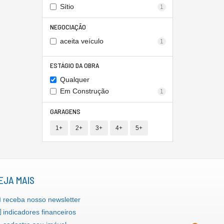
Sítio
1
NEGOCIAÇÃO
aceita veículo
1
ESTÁGIO DA OBRA
Qualquer
Em Construção
1
GARAGENS
1+
2+
3+
4+
5+
EJA MAIS
receba nosso newsletter
indicadores financeiros