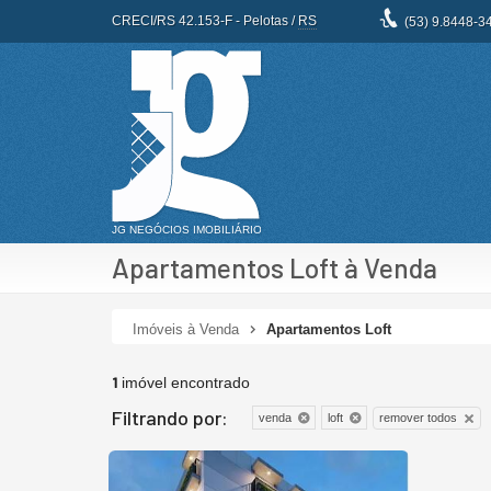
CRECI/RS 42.153-F
- Pelotas /
RS
(53)
9.8448-3
Apartamentos Loft à Venda
Imóveis à Venda
Apartamentos Loft
1
imóvel encontrado
Filtrando por:
remover todos
venda
loft