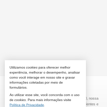
Utilizamos
cookies
para oferecer melhor
experiência, melhorar o desempenho, analisar
como você interage em nosso site e gravar
informações coletadas por meio de
JAIR GOMES
formulários.
NEGÓCIOS IMOBILIÁRIOS
Ao utilizar esse site, você concorda com o uso
Atuando no ramo imobiliário desde 2010, nossa
de
cookies
. Para mais informações visite
equipe é formada por corretores experientes e
Política de Privacidade
.