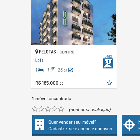
PELOTAS -
CENTRO
#463
Loft
1
1
28,
00
R$ 185.000,
00
1
imóvel encontrado
(nenhuma avaliação)
Quer vender seu imóvel?
Cadastre-se e anuncie conosco