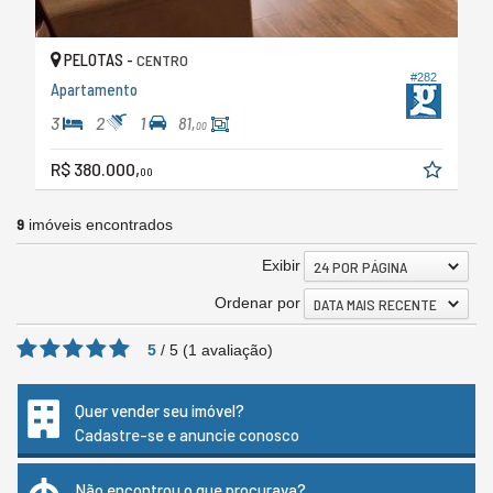
PELOTAS -
CENTRO
#282
Apartamento
3
2
1
81,
00
R$ 380.000,
00
9
imóveis encontrados
Exibir
24 POR PÁGINA
Ordenar por
DATA MAIS RECENTE
5
/
5
(
1
avaliação)
Quer vender seu imóvel?
Cadastre-se e anuncie conosco
Não encontrou o que procurava?