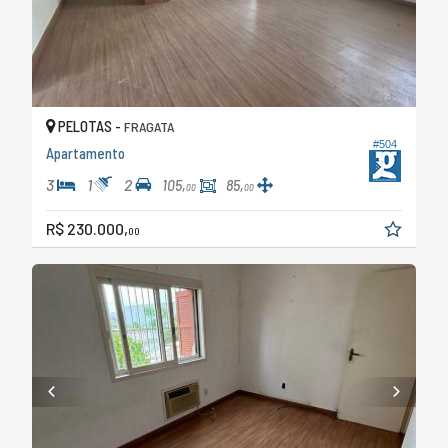
PELOTAS -
FRAGATA
#504
Apartamento
3
1
2
105,
85,
00
00
R$ 230.000,
00