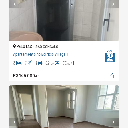
PELOTAS -
SÃO GONÇALO
#533
Apartamento no Edifício Village II
3
1
1
62,
55,
00
00
R$ 145.000,
00