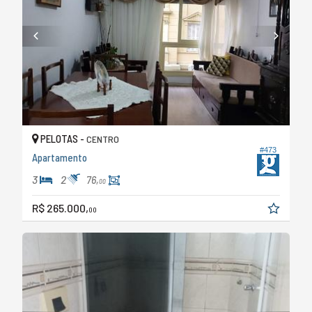
PELOTAS -
CENTRO
#473
Apartamento
3
2
76,
00
R$ 265.000,
00