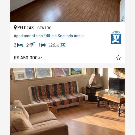
PELOTAS -
CENTRO
#380
Apartamento no Edifício Segundo Andar
3
2
1
120,
00
R$ 450.000,
00