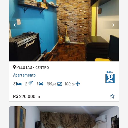
PELOTAS -
CENTRO
#467
Apartamento
3
2
1
109,
100,
00
00
R$ 270.000,
00