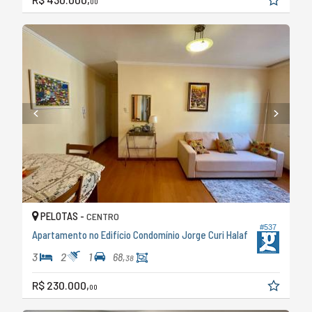
00
PELOTAS -
CENTRO
#537
Apartamento no Edifício Condomínio Jorge Curi Halaf
3
2
1
68,
38
R$ 230.000,
00