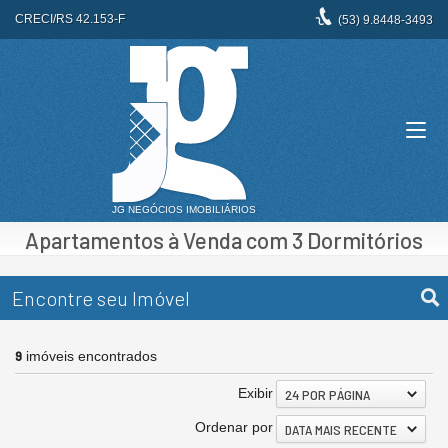
CRECI/RS 42.153-F
(53)
9.8448-3493
Apartamentos à Venda com 3 Dormitórios
Encontre seu Imóvel
9
imóveis encontrados
Exibir
24 POR PÁGINA
Ordenar por
DATA MAIS RECENTE