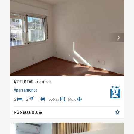
PELOTAS -
CENTRO
#544
Apartamento
2
2
1
655,
65,
00
00
R$ 290.000,
00