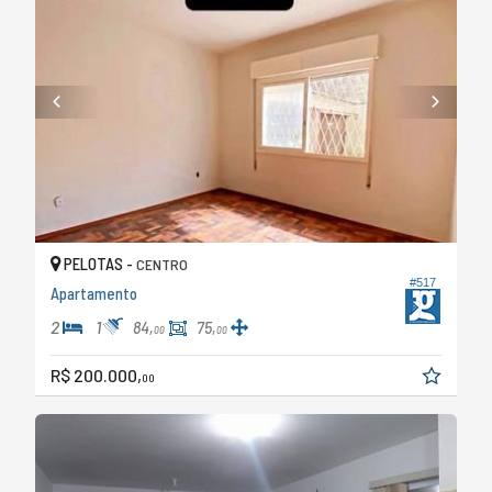
PELOTAS -
CENTRO
#517
Apartamento
2
1
84,
75,
00
00
R$ 200.000,
00