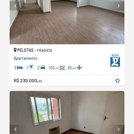
PELOTAS -
FRAGATA
#504
Apartamento
3
1
2
105,
85,
00
00
R$ 230.000,
00