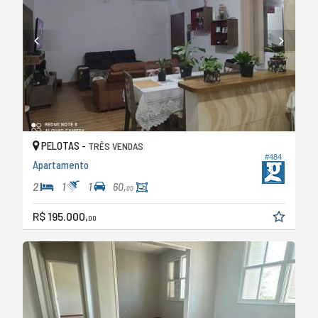
PELOTAS -
TRÊS VENDAS
#484
Apartamento
2
1
1
60,
00
R$ 195.000,
00