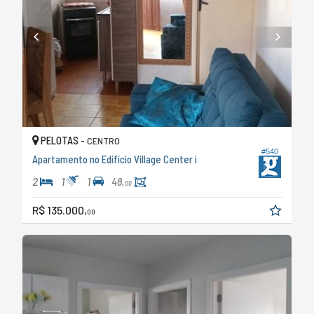
PELOTAS -
CENTRO
#540
Apartamento no Edifício Village Center i
2
1
1
48,
00
R$ 135.000,
00