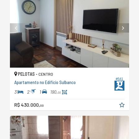
PELOTAS -
CENTRO
#541
Apartamento no Edifício Sulbanco
3
2
1
190,
00
R$ 430.000,
00