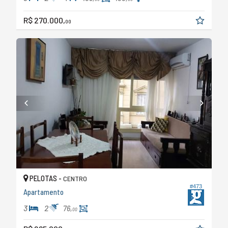
R$ 270.000,
00
PELOTAS -
CENTRO
#473
Apartamento
3
2
76,
00