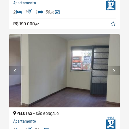
Apartamento
2
1
1
50,
00
R$ 190.000,
00
PELOTAS -
SÃO GONÇALO
#487
Apartamento