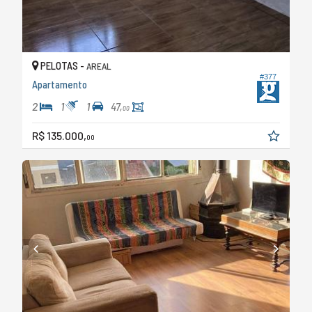
PELOTAS -
AREAL
#377
Apartamento
2
1
1
47,
00
R$ 135.000,
00