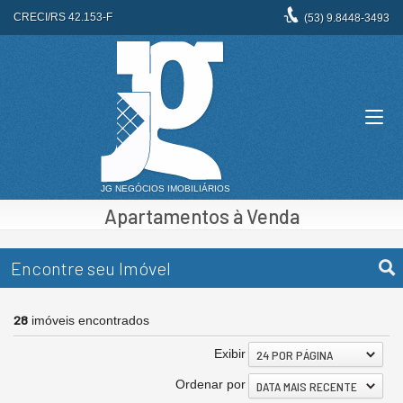
CRECI/RS 42.153-F
(53)
9.8448-3493
Apartamentos à Venda
Encontre seu Imóvel
28
imóveis encontrados
Exibir
24 POR PÁGINA
Ordenar por
DATA MAIS RECENTE