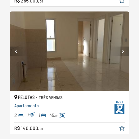
R$ 265.000,
00
PELOTAS -
TRÊS VENDAS
#271
Apartamento
2
1
1
45,
00
R$ 140.000,
00