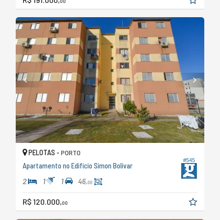
00
PELOTAS -
PORTO
#545
Apartamento no Edifício Simon Bolivar
2
1
1
46,
00
R$ 120.000,
00