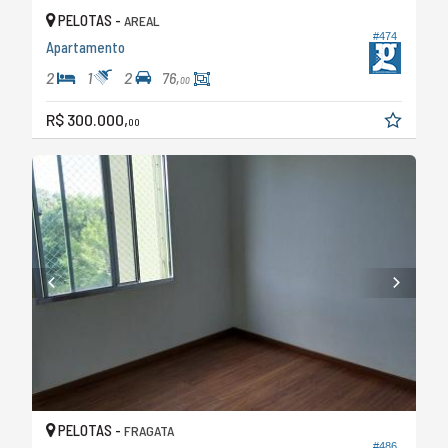
PELOTAS -
AREAL
#474
Apartamento
2
1
2
76,
00
R$ 300.000,
00
PELOTAS -
FRAGATA
#486