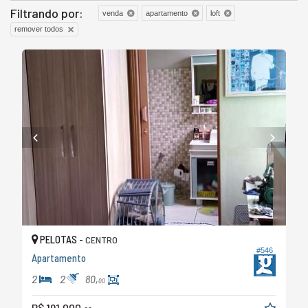
Filtrando por:
venda
apartamento
loft
remover todos
PELOTAS -
CENTRO
#546
Apartamento
2
2
80,
00
R$ 191.000,