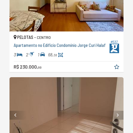
PELOTAS -
CENTRO
#537
Apartamento no Edifício Condomínio Jorge Curi Halaf
3
2
1
68,
38
R$ 230.000,
00