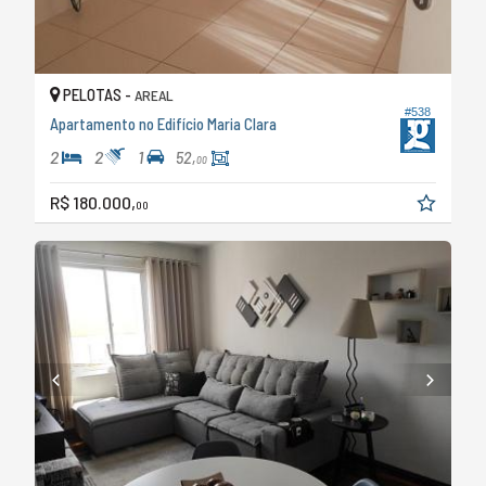
PELOTAS -
AREAL
#538
Apartamento no Edifício Maria Clara
2
2
1
52,
00
R$ 180.000,
00