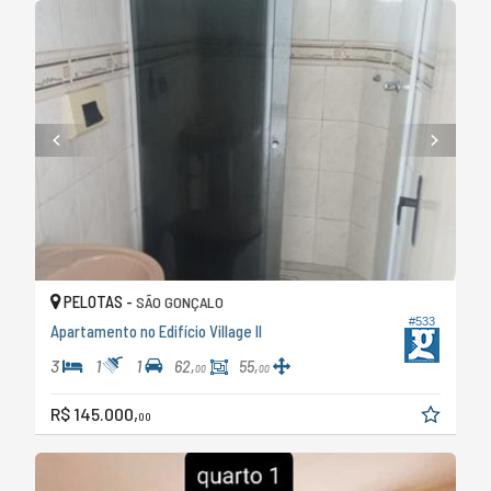
PELOTAS -
SÃO GONÇALO
#533
Apartamento no Edifício Village II
3
1
1
62,
55,
00
00
R$ 145.000,
00