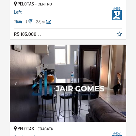
PELOTAS -
CENTRO
#463
Loft
1
1
28,
00
R$ 185.000,
00
PELOTAS -
FRAGATA
#452