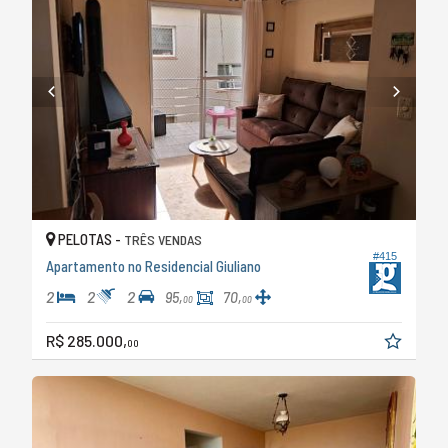
PELOTAS -
TRÊS VENDAS
#415
Apartamento no Residencial Giuliano
2
2
2
95,
70,
00
00
R$ 285.000,
00