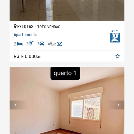
PELOTAS -
TRÊS VENDAS
#271
Apartamento
2
1
1
45,
00
R$ 140.000,
00