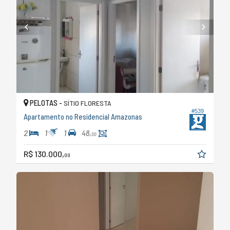
PELOTAS -
SÍTIO FLORESTA
#539
Apartamento no Residencial Amazonas
2
1
1
48,
00
R$ 130.000,
00