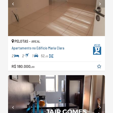
PELOTAS -
AREAL
#538
Apartamento no Edifício Maria Clara
2
2
1
52,
00
R$ 180.000,
00