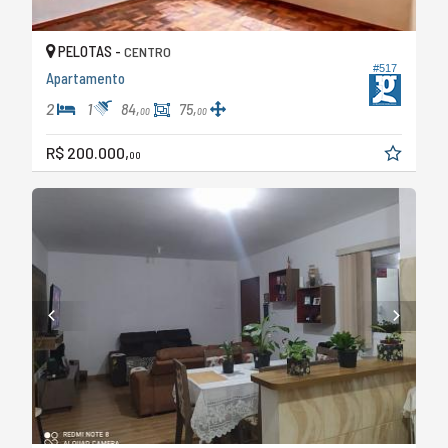
PELOTAS -
CENTRO
#517
Apartamento
2
1
84,
75,
00
00
R$ 200.000,
00