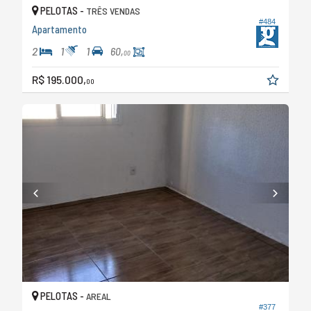
PELOTAS -
TRÊS VENDAS
#484
Apartamento
2
1
1
60,
00
R$ 195.000,
00
PELOTAS -
AREAL
#377