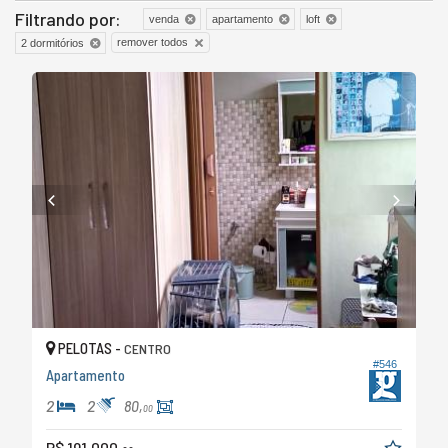
Filtrando por:
venda
apartamento
loft
remover todos
2 dormitórios
PELOTAS -
CENTRO
#546
Apartamento
2
2
80,
00
R$ 191.000,