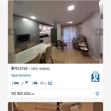
PELOTAS -
TRÊS VENDAS
#250
Apartamento
2
2
1
65,
00
R$ 350.000,
00