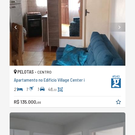
PELOTAS -
CENTRO
#540
Apartamento no Edifício Village Center i
2
1
1
48,
00
R$ 135.000,
00