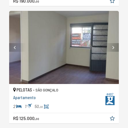
R$ 190.000,
00
PELOTAS -
SÃO GONÇALO
#487
Apartamento
2
1
50,
00
R$ 125.000,
00