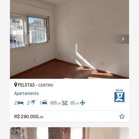
PELOTAS -
CENTRO
#544
Apartamento
2
2
1
655,
65,
00
00
R$ 290.000,
00