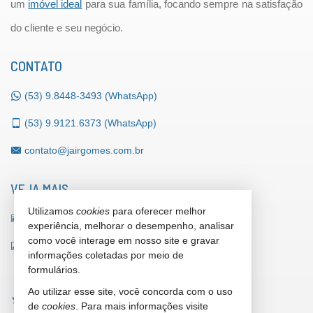
um
imóvel ideal
para sua família, focando sempre na satisfação
do cliente e seu negócio.
CONTATO
(53)
9.8448-3493 (WhatsApp)
(53)
9.9121.6373 (WhatsApp)
contato@jairgomes.com.br
VEJA MAIS
Utilizamos
cookies
para oferecer melhor
receba nosso newsletter
experiência, melhorar o desempenho, analisar
como você interage em nosso site e gravar
indicadores financeiros
informações coletadas por meio de
formulários.
cadastre seu imóvel
Ao utilizar esse site, você concorda com o uso
imóveis favoritos
de
cookies
. Para mais informações visite