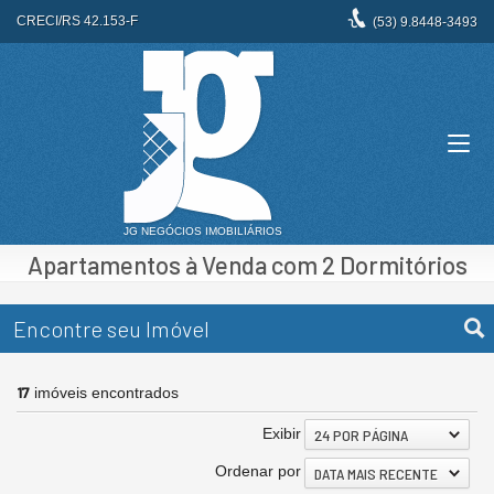
CRECI/RS 42.153-F
(53)
9.8448-3493
Apartamentos à Venda com 2 Dormitórios
Encontre seu Imóvel
17
imóveis encontrados
Exibir
24 POR PÁGINA
Ordenar por
DATA MAIS RECENTE