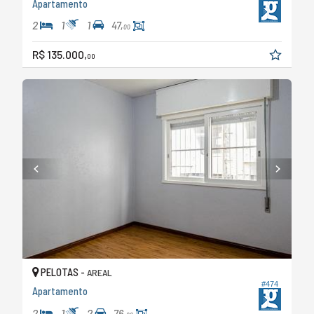
Apartamento
2
1
1
47,
00
R$ 135.000,
00
PELOTAS -
AREAL
#474
Apartamento
2
1
2
76,