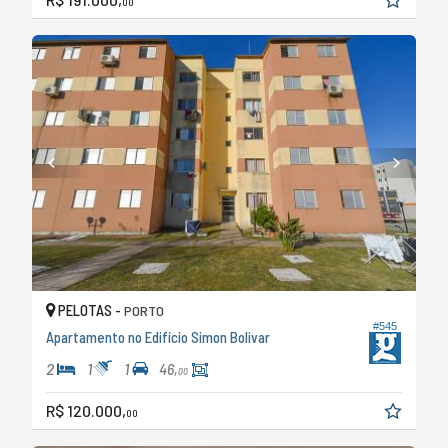
00
PELOTAS -
PORTO
#545
Apartamento no Edifício Simon Bolivar
2
1
1
46,
00
R$ 120.000,
00