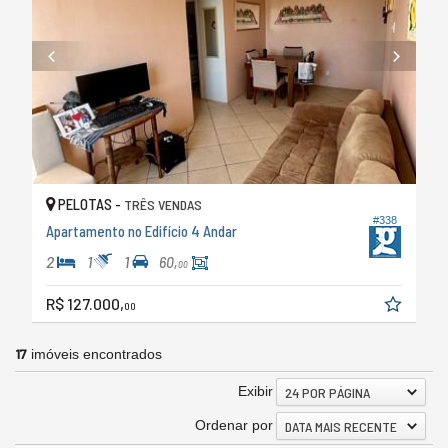
PELOTAS -
TRÊS VENDAS
#338
Apartamento no Edifício 4 Andar
2
1
1
60,
00
R$ 127.000,
00
17
imóveis encontrados
Exibir
24 POR PÁGINA
Ordenar por
DATA MAIS RECENTE