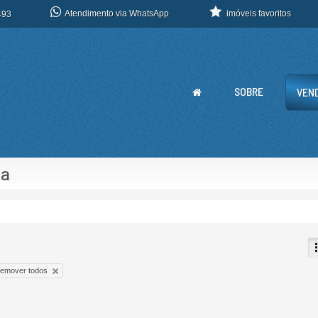
Atendimento via WhatsApp
imóveis favoritos
493
SOBRE
VEN
da
remover todos