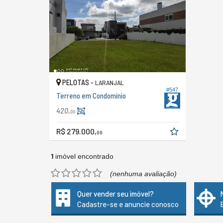
PELOTAS -
LARANJAL
#547
Terreno em Condomínio
420,
00
R$ 279.000,
00
1
imóvel encontrado
(nenhuma avaliação)
Quer vender seu imóvel?
Cadastre-se e anuncie conosco