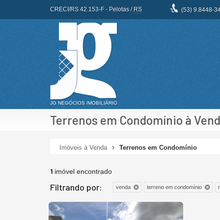
CRECI/RS 42.153-F
- Pelotas /
RS
(53)
9.8448-3
Terrenos em Condomínio à Ven
Imóveis à Venda
Terrenos em Condomínio
1
imóvel encontrado
Filtrando por:
venda
terreno em condomínio