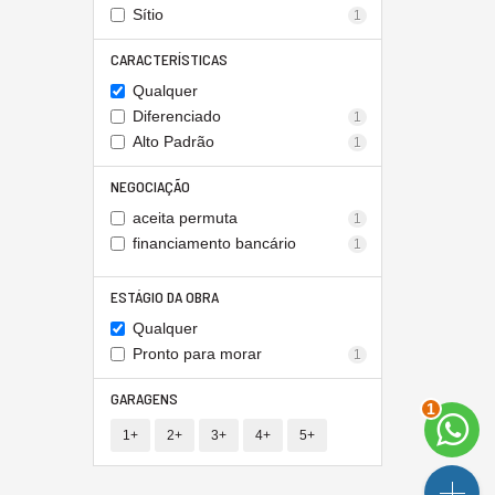
Sítio
1
CARACTERÍSTICAS
Qualquer
Diferenciado
1
Alto Padrão
1
NEGOCIAÇÃO
aceita permuta
1
financiamento bancário
1
ESTÁGIO DA OBRA
Qualquer
Pronto para morar
1
GARAGENS
1
1+
2+
3+
4+
5+