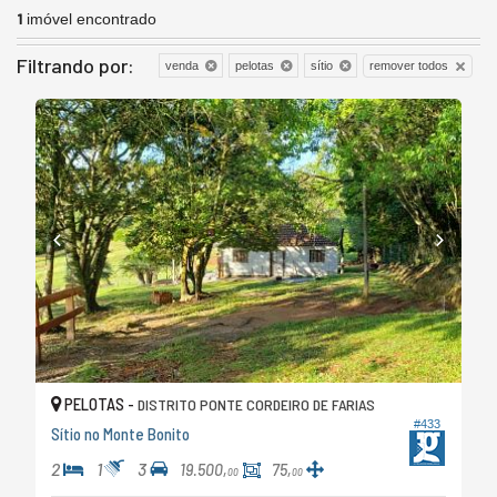
1
imóvel encontrado
Filtrando por:
remover todos
venda
pelotas
sítio
PELOTAS -
DISTRITO PONTE CORDEIRO DE FARIAS
#433
Sítio no Monte Bonito
2
1
3
19.500,
75,
00
00