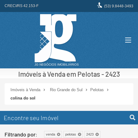
CRECI/RS 42.153-F
(53)
9.8448-3493
Imóveis à Venda em Pelotas - 2423
Imóveis à Venda
Rio Grande do Sul
Pelotas
colina do sol
Encontre seu Imóvel
Filtrando por:
venda
pelotas
2423