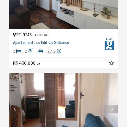
PELOTAS -
CENTRO
#541
Apartamento no Edifício Sulbanco
3
2
1
190,
00
R$ 430.000,
00