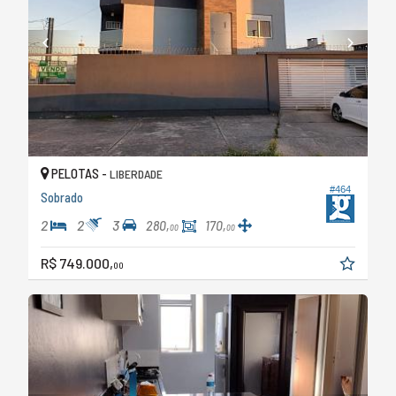
PELOTAS -
LIBERDADE
#464
Sobrado
2
2
3
280,
170,
00
00
R$ 749.000,
00