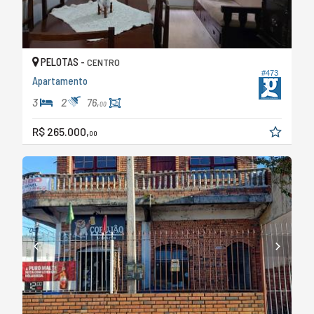
PELOTAS -
CENTRO
#473
Apartamento
3
2
76,
00
R$ 265.000,
00