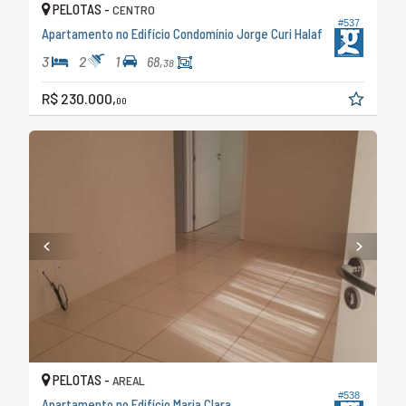
PELOTAS -
CENTRO
#537
Apartamento no Edifício Condomínio Jorge Curi Halaf
3
2
1
68,
38
R$ 230.000,
00
PELOTAS -
AREAL
#538
Apartamento no Edifício Maria Clara