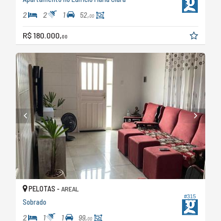
2
2
1
52,
00
R$ 180.000,
00
PELOTAS -
AREAL
#315
Sobrado
2
1
1
99,
00