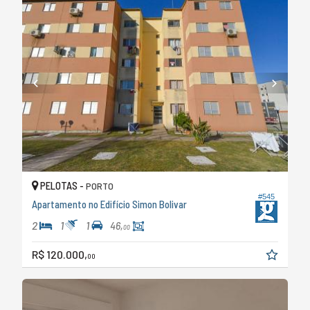
PELOTAS -
PORTO
#545
Apartamento no Edifício Simon Bolivar
2
1
1
46,
00
R$ 120.000,
00