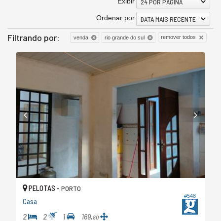
Exibir
24 POR PÁGINA
Ordenar por
DATA MAIS RECENTE
Filtrando por:
remover todos
venda
rio grande do sul
PELOTAS -
PORTO
#548
Casa
2
2
1
169,
80