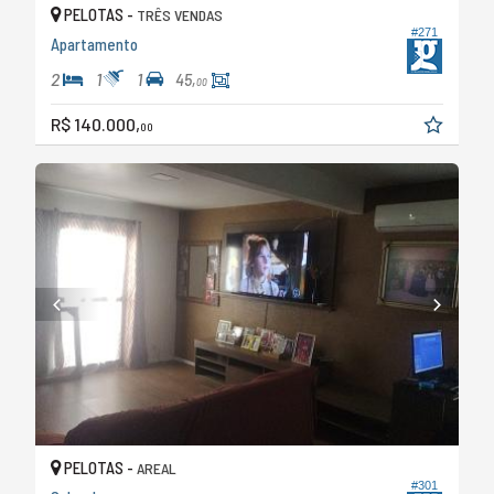
PELOTAS -
TRÊS VENDAS
#271
Apartamento
2
1
1
45,
00
R$ 140.000,
00
PELOTAS -
AREAL
#301