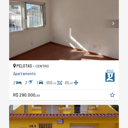
PELOTAS -
CENTRO
#544
Apartamento
2
2
1
655,
65,
00
00
R$ 290.000,
00