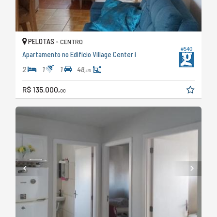
PELOTAS -
CENTRO
#540
Apartamento no Edifício Village Center i
2
1
1
48,
00
R$ 135.000,
00