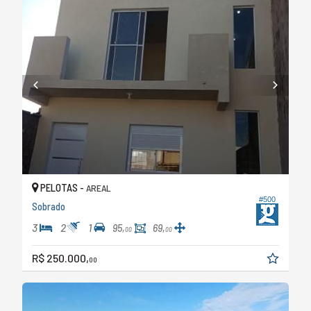
PELOTAS -
AREAL
#500
Sobrado
3
2
1
95,
69,
00
00
R$ 250.000,
00