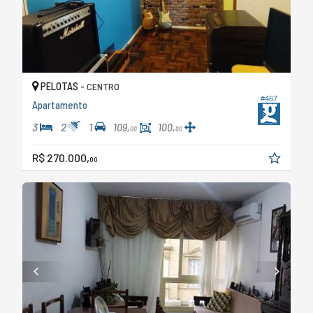
PELOTAS -
CENTRO
#467
Apartamento
3
2
1
109,
100,
00
00
R$ 270.000,
00