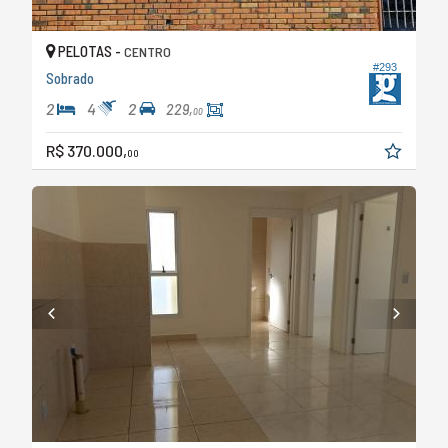
PELOTAS -
CENTRO
#293
Sobrado
2
4
2
229,
00
R$ 370.000,
00