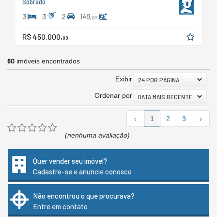
Sobrado
3
3
2
140,
00
R$ 450.000,
00
60
imóveis encontrados
Exibir
24 POR PÁGINA
Ordenar por
DATA MAIS RECENTE
‹
1
2
3
›
(nenhuma avaliação)
Quer vender seu imóvel?
Cadastre-se e anuncie conosco
Não encontrou o que procurava?
Entre em contato