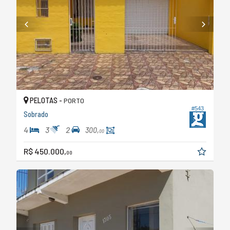
PELOTAS -
PORTO
#543
Sobrado
4
3
2
300,
00
R$ 450.000,
00