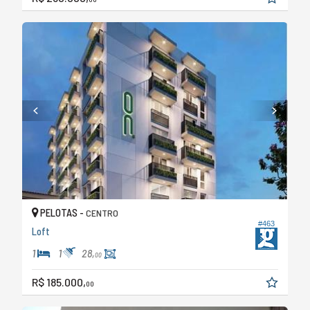
PELOTAS -
CENTRO
#463
Loft
1
1
28,
00
R$ 185.000,
00