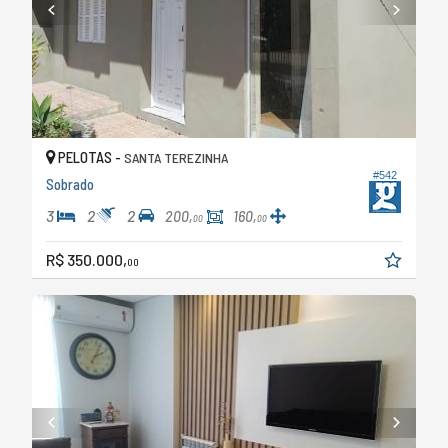
PELOTAS -
SANTA TEREZINHA
#542
Sobrado
3
2
2
200,
160,
00
00
R$ 350.000,
00