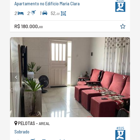
Apartamento no Edifício Maria Clara
2
2
1
52,
00
R$ 180.000,
00
PELOTAS -
AREAL
#315
Sobrado