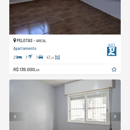
PELOTAS -
AREAL
#377
Apartamento
2
1
1
47,
00
R$ 135.000,
00