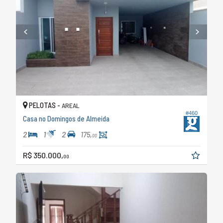
PELOTAS -
AREAL
#460
Casa no Domingos de Almeida
2
1
2
175,
00
R$ 350.000,
00