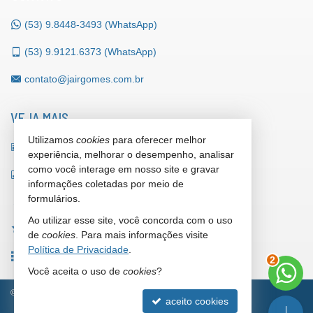
(53)
9.8448-3493 (WhatsApp)
(53)
9.9121.6373 (WhatsApp)
contato@jairgomes.com.br
VEJA MAIS
Utilizamos
cookies
para oferecer melhor
receba nosso newsletter
experiência, melhorar o desempenho, analisar
como você interage em nosso site e gravar
indicadores financeiros
informações coletadas por meio de
formulários.
cadastre seu imóvel
Ao utilizar esse site, você concorda com o uso
imóveis favoritos
de
cookies
. Para mais informações visite
Política de Privacidade
.
mapa de imóveis
2
Você aceita o uso de
cookies
?
©
2026
CRECI/RS 42.153-F
Política de Privacidade
aceito cookies