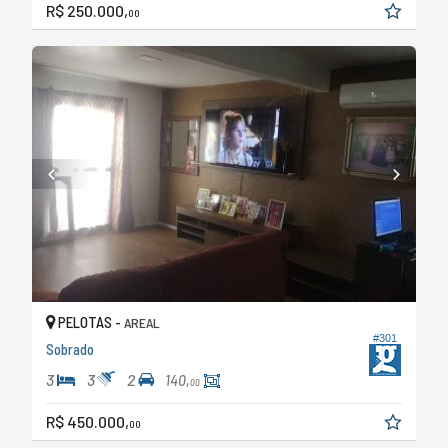
R$ 250.000,
00
PELOTAS -
AREAL
#301
Sobrado
3
3
2
140,
00
R$ 450.000,
00