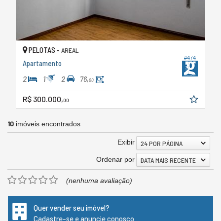
PELOTAS -
AREAL
#474
Apartamento
2
1
2
76,
00
R$ 300.000,
00
10
imóveis encontrados
Exibir
24 POR PÁGINA
Ordenar por
DATA MAIS RECENTE
(nenhuma avaliação)
Quer vender seu imóvel?
Cadastre-se e anuncie conosco