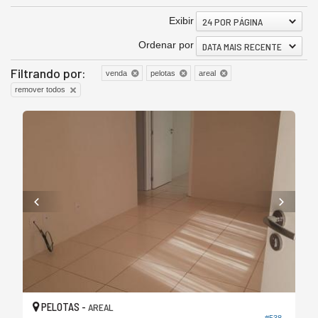
Exibir
24 POR PÁGINA
Ordenar por
DATA MAIS RECENTE
Filtrando por:
venda
pelotas
areal
remover todos
PELOTAS -
AREAL
#538