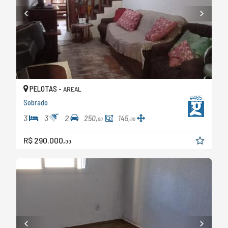
PELOTAS -
AREAL
#465
Sobrado
3
3
2
250,
145,
00
00
R$ 290.000,
00