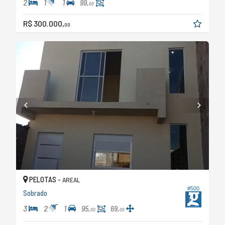
2
1
1
99,
00
R$ 300.000,
00
PELOTAS -
AREAL
#500
Sobrado
3
2
1
95,
69,
00
00