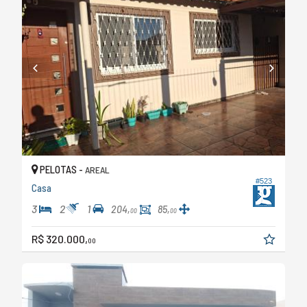
PELOTAS -
AREAL
#523
Casa
3
2
1
204,
85,
00
00
R$ 320.000,
00