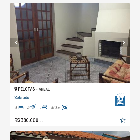
PELOTAS -
AREAL
#227
Sobrado
3
3
1
160,
00
R$ 380.000,
00