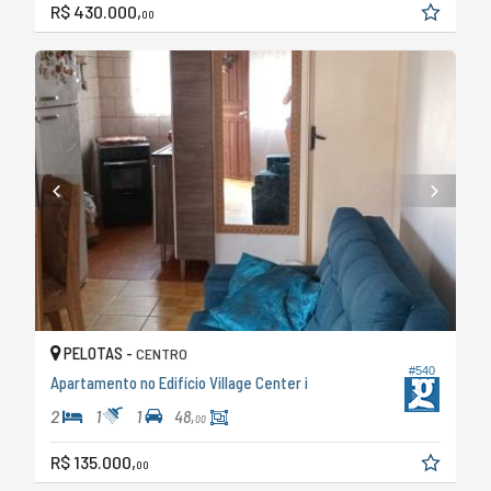
R$ 430.000,
00
PELOTAS -
CENTRO
#540
Apartamento no Edifício Village Center i
2
1
1
48,
00
R$ 135.000,
00