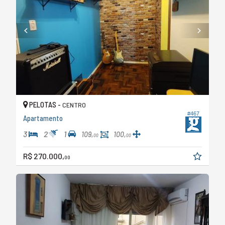
PELOTAS -
CENTRO
#467
Apartamento
3
2
1
109,
100,
00
00
R$ 270.000,
00