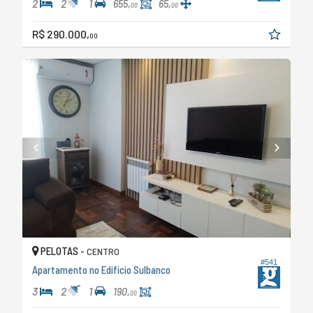
2
2
1
655,
65,
00
00
R$ 290.000,
00
PELOTAS -
CENTRO
#541
Apartamento no Edifício Sulbanco
3
2
1
190,
00