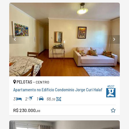
PELOTAS -
CENTRO
#537
Apartamento no Edifício Condomínio Jorge Curi Halaf
3
2
1
68,
38
R$ 230.000,
00