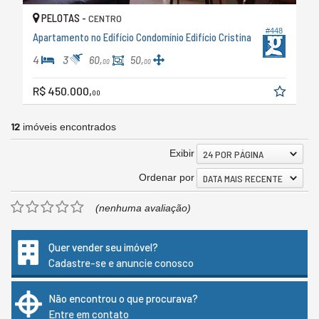
PELOTAS -
CENTRO
#448
Apartamento no Edifício Condomínio Edifício Cristina
4
3
60,
50,
00
00
R$ 450.000,
00
12
imóveis encontrados
Exibir
24 POR PÁGINA
Ordenar por
DATA MAIS RECENTE
(nenhuma avaliação)
Quer vender seu imóvel?
Cadastre-se e anuncie conosco
Não encontrou o que procurava?
Entre em contato