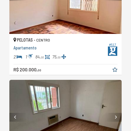
PELOTAS -
CENTRO
#517
Apartamento
2
1
84,
75,
00
00
R$ 200.000,
00