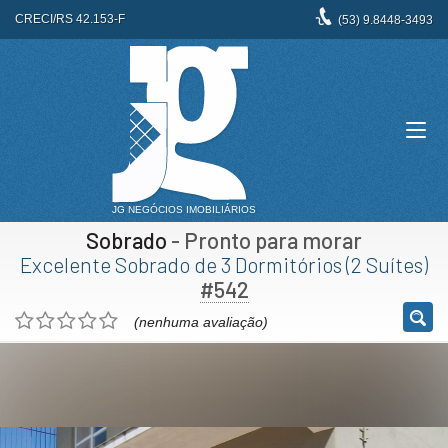
CRECI/RS 42.153-F
(53)
9.8448-3493
Sobrado
- Pronto para morar
Excelente Sobrado de 3 Dormitórios (2 Suítes)
#542
(nenhuma avaliação)