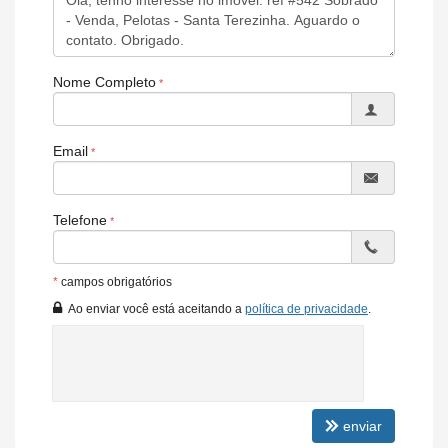
Não perca essa oportunidade com condições tão facilitadas de
fechamento. Agende hoje mesmo sua visita e venha conhecer
seu novo lar!
Nome Completo
Características do Imóvel
Área de Serviço
Email
Sala de Estar
Sala de Jantar
Cozinha
Espaço Gourmet
Telefone
Jardim
Banheiro Social
Churrasqueira
*
campos obrigatórios
Ao enviar você está aceitando a
política de privacidade
.
enviar