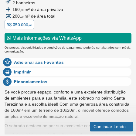
2 banheiros
160,
m² de área privativa
00
200,
m² de área total
00
R$ 350.000,
00
Mais Informações via WhatsApp
Os preços, disponibilidades e condições de pagamento poderão ser alterados sem prévia
comunicação.
Adicionar aos Favoritos
Imprimir
Financiamentos
Se você procura espaço, conforto e uma excelente distribuição
de ambientes para a sua família, este sobrado no bairro Santa
Terezinha é a escolha ideal! Com uma generosa área construída
de 160m² em um terreno de 10x20m, o imóvel oferece cômodos
amplos e excelente iluminação natural.
O sobrado destaca-se por sua excelente configuração interna:
Continuar Lendo...
3 dormitórios, sendo
2 suítes
privativas para maior conforto;