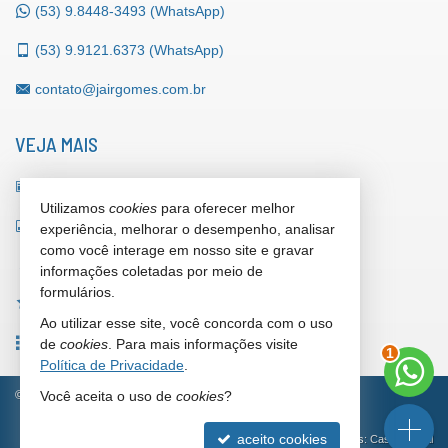
(53)
9.8448-3493 (WhatsApp)
(53)
9.9121.6373 (WhatsApp)
contato@jairgomes.com.br
VEJA MAIS
receba nosso newsletter
Utilizamos
cookies
para oferecer melhor
indicadores financeiros
experiência, melhorar o desempenho, analisar
como você interage em nosso site e gravar
cadastre seu imóvel
informações coletadas por meio de
formulários.
imóveis favoritos
Ao utilizar esse site, você concorda com o uso
2
mapa de imóveis
de
cookies
. Para mais informações visite
Política de Privacidade
.
©
2026
CRECI/RS 42.153-F
Política de Privacidade
Você aceita o uso de
cookies
?
aceito cookies
Site para imobiliárias
: Castel Digital