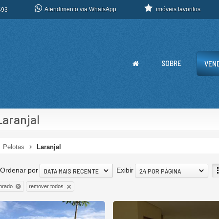
Atendimento via WhatsApp
imóveis favoritos
493
SOBRE
VEN
Laranjal
Pelotas
Laranjal
Ordenar por
Exibir
DATA MAIS RECENTE
24 POR PÁGINA
remover todos
brado