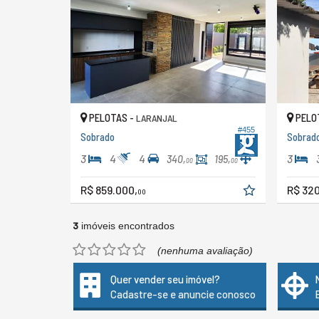
PELOTAS -
PELO
LARANJAL
#455
Sobrado
Sobrad
3
4
4
3
340,
195,
00
00
R$ 859.000,
R$ 320
00
3
imóveis encontrados
(nenhuma avaliação)
Quer vender seu imóvel?
Cadastre-se e anuncie conosco