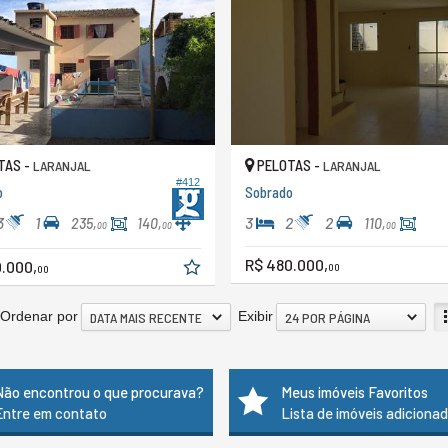
TAS -
PELOTAS -
LARANJAL
LARANJAL
#412
o
Sobrado
3
1
3
2
2
235,
140,
110,
00
00
00
R$ 480.000,
.000,
00
00
Ordenar por
Exibir
DATA MAIS RECENTE
24 POR PÁGINA
Não encontrou o que procurava?
Meus imóveis Favoritos
Entre em contato
Lista de imóveis adiciona