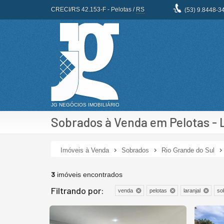
CRECI/RS 42.153-F
- Pelotas /
RS
(53)
9.8448-3
Sobrados à Venda em Pelotas - 
Imóveis à Venda
Sobrados
Rio Grande do Sul
3
imóveis encontrados
Filtrando por:
venda
pelotas
laranjal
so