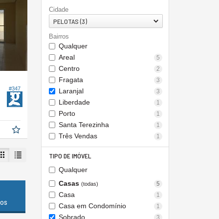
Cidade
PELOTAS (3)
Bairros
Qualquer
Areal
5
Centro
2
Fragata
3
#347
Laranjal
3
Liberdade
1
Porto
1
Santa Terezinha
1
Três Vendas
1
TIPO DE IMÓVEL
Qualquer
Casas
5
(todas)
Casa
1
dos
Casa em Condomínio
1
Sobrado
3