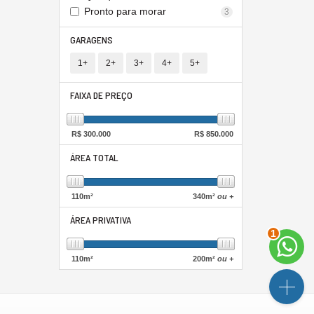
Pronto para morar
3
GARAGENS
1+
2+
3+
4+
5+
FAIXA DE PREÇO
R$
300.000
R$
850.000
ÁREA TOTAL
110
m²
340
m²
ou +
ÁREA PRIVATIVA
1
110
m²
200
m²
ou +