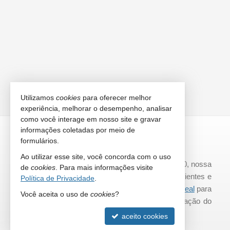
Utilizamos
cookies
para oferecer melhor
experiência, melhorar o desempenho, analisar
como você interage em nosso site e gravar
informações coletadas por meio de
JAIR GOMES
formulários.
NEGÓCIOS IMOBILIÁRIOS
Ao utilizar esse site, você concorda com o uso
Atuando no ramo imobiliário desde 2010, nossa
de
cookies
. Para mais informações visite
equipe é formada por corretores experientes e
Política de Privacidade
.
com objetivo de encontrar um
imóvel ideal
para
Você aceita o uso de
cookies
?
sua família, focando sempre na satisfação do
cliente e seu negócio.
aceito cookies