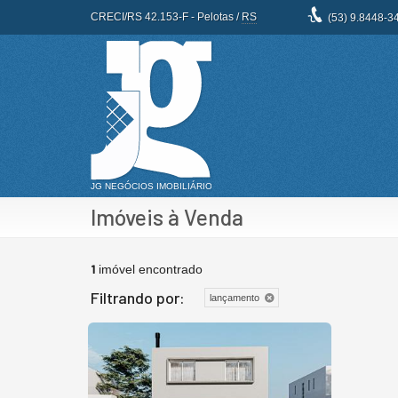
CRECI/RS 42.153-F
- Pelotas /
RS
(53)
9.8448-3
Imóveis à Venda
1
imóvel encontrado
Filtrando por:
lançamento