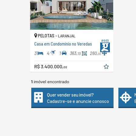
PELOTAS -
LARANJAL
#449
Casa em Condomínio no Veredas
3
4
1
363,
260,
73
00
R$ 3.400.000,
00
1
imóvel encontrado
Quer vender seu imóvel?
Cadastre-se e anuncie conosco