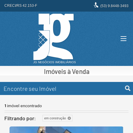
CRECI/RS 42.153-F
(53)
9.8448-3493
Imóveis à Venda
Encontre seu Imóvel
1
imóvel encontrado
Filtrando por:
em construção