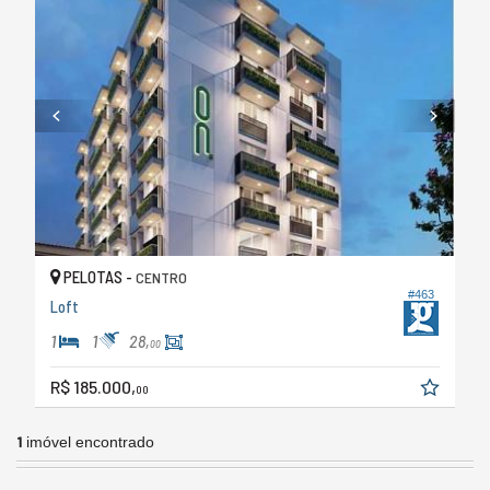
PELOTAS -
CENTRO
#463
Loft
1
1
28,
00
R$ 185.000,
00
1
imóvel encontrado