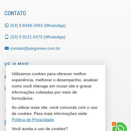
CONTATO
(53)
9.8448-3493 (WhatsApp)
(53)
9.9121.6373 (WhatsApp)
contato@jairgomes.com.br
VEJA MAIS
Utilizamos
cookies
para oferecer melhor
receba nosso newsletter
experiência, melhorar o desempenho, analisar
como você interage em nosso site e gravar
indicadores financeiros
informações coletadas por meio de
formulários.
cadastre seu imóvel
Ao utilizar esse site, você concorda com o uso
imóveis favoritos
de
cookies
. Para mais informações visite
Política de Privacidade
.
mapa de imóveis
1
Você aceita o uso de
cookies
?