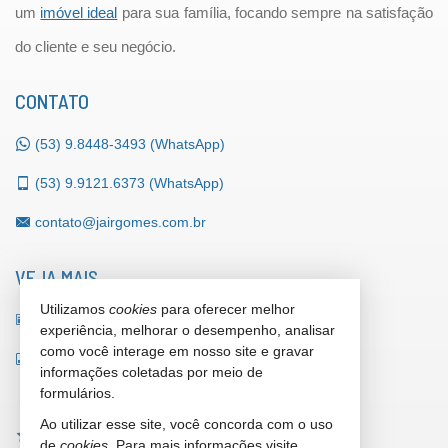
um
imóvel ideal
para sua família, focando sempre na satisfação
do cliente e seu negócio.
CONTATO
(53)
9.8448-3493 (WhatsApp)
(53)
9.9121.6373 (WhatsApp)
contato@jairgomes.com.br
VEJA MAIS
Utilizamos
cookies
para oferecer melhor
receba nosso newsletter
experiência, melhorar o desempenho, analisar
como você interage em nosso site e gravar
indicadores financeiros
informações coletadas por meio de
formulários.
cadastre seu imóvel
Ao utilizar esse site, você concorda com o uso
imóveis favoritos
de
cookies
. Para mais informações visite