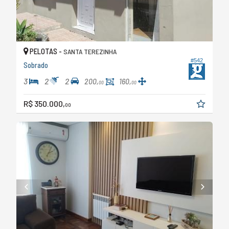
PELOTAS -
SANTA TEREZINHA
#542
Sobrado
3
2
2
200,
160,
00
00
R$ 350.000,
00