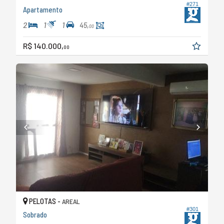
#271
Apartamento
2
1
1
45,
00
R$ 140.000,
00
PELOTAS -
AREAL
#301
Sobrado