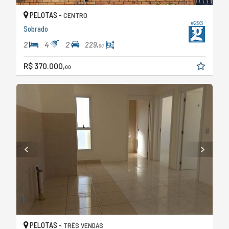
PELOTAS -
CENTRO
#293
Sobrado
2
4
2
229,
00
R$ 370.000,
00
PELOTAS -
TRÊS VENDAS