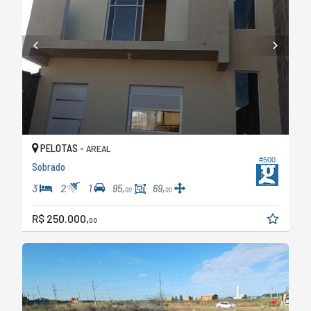
PELOTAS -
AREAL
#500
Sobrado
3
2
1
95,
69,
00
00
R$ 250.000,
00