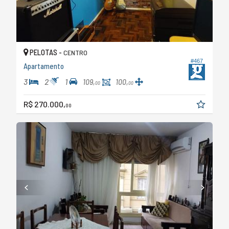
PELOTAS -
CENTRO
#467
Apartamento
3
2
1
109,
100,
00
00
R$ 270.000,
00