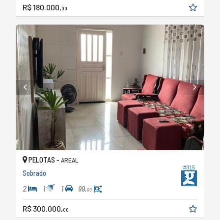
R$ 180.000,
00
PELOTAS -
AREAL
#315
Sobrado
2
1
1
99,
00
R$ 300.000,
00