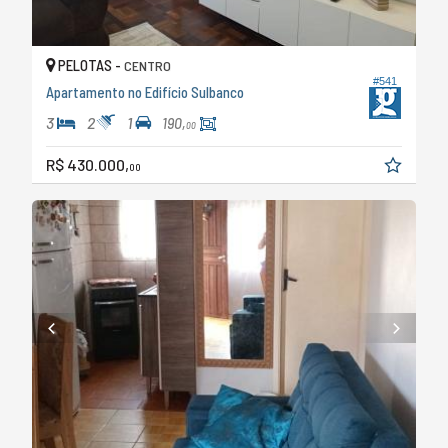
PELOTAS -
CENTRO
#541
Apartamento no Edifício Sulbanco
3
2
1
190,
00
R$ 430.000,
00