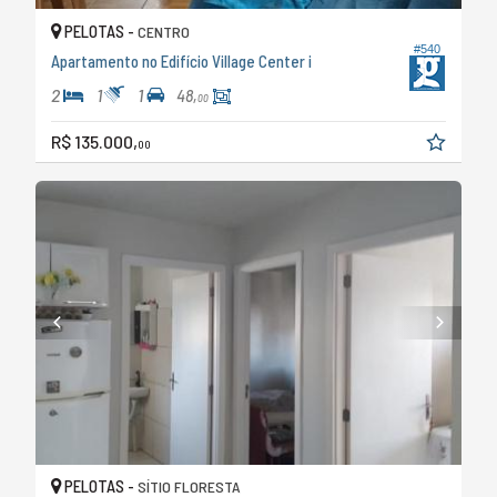
PELOTAS -
CENTRO
#540
Apartamento no Edifício Village Center i
2
1
1
48,
00
R$ 135.000,
00
PELOTAS -
SÍTIO FLORESTA