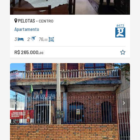
PELOTAS -
CENTRO
#473
Apartamento
3
2
76,
00
R$ 265.000,
00