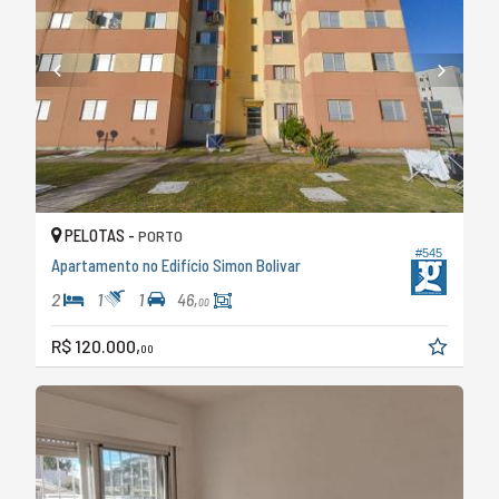
PELOTAS -
PORTO
#545
Apartamento no Edifício Simon Bolivar
2
1
1
46,
00
R$ 120.000,
00