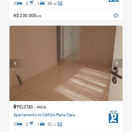
3
2
1
68,
38
R$ 230.000,
00
PELOTAS -
AREAL
#538
Apartamento no Edifício Maria Clara
2
2
1
52,
00