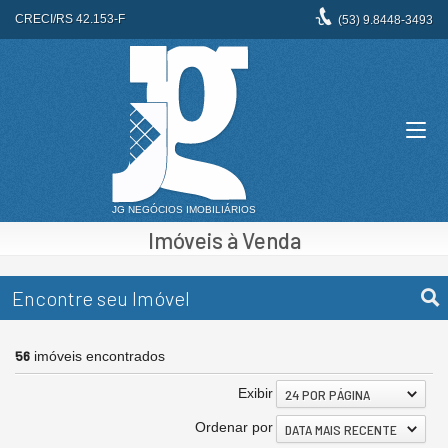
CRECI/RS 42.153-F
(53)
9.8448-3493
Imóveis à Venda
Encontre seu Imóvel
56
imóveis encontrados
Exibir
24 POR PÁGINA
Ordenar por
DATA MAIS RECENTE