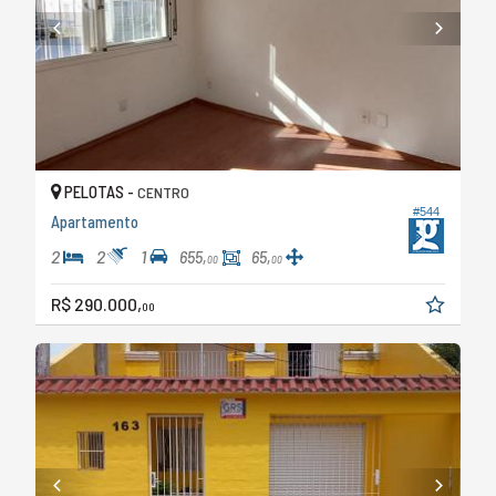
PELOTAS -
CENTRO
#544
Apartamento
2
2
1
655,
65,
00
00
R$ 290.000,
00