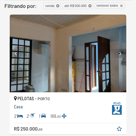
Filtrando por:
remover todos
venda
até R$ 500.000
PELOTAS -
PORTO
#548
Casa
2
2
1
169,
80
R$ 250.000,
00