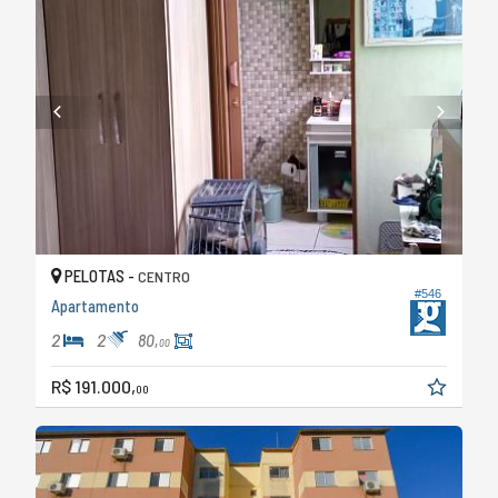
PELOTAS -
CENTRO
#546
Apartamento
2
2
80,
00
R$ 191.000,
00