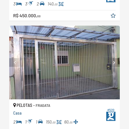
3
3
2
140,
00
R$ 450.000,
00
PELOTAS -
FRAGATA
#509
Casa
2
1
1
150,
60,
00
00