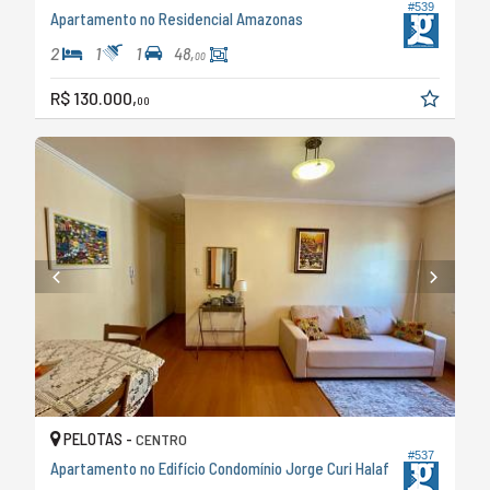
#539
Apartamento no Residencial Amazonas
2
1
1
48,
00
R$ 130.000,
00
PELOTAS -
CENTRO
#537
Apartamento no Edifício Condomínio Jorge Curi Halaf