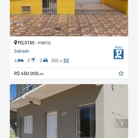
PELOTAS -
PORTO
#543
Sobrado
4
3
2
300,
00
R$ 450.000,
00